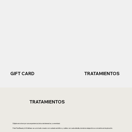
GIFT CARD
TRATAMIENTOS
TRATAMIENTOS
Déjate envolver por una experiencia única de bienestar y serenidad.
Pole Pole Beauty & Wellness es un studio creado con cuidado estético y calidez en cada detalle, donde la relajación se convierte en inspiración.