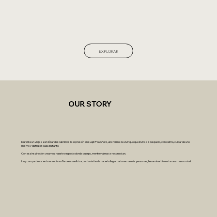
EXPLORAR
OUR STORY
Durante un viaje a Zanzíbar descubrimos la expresión en suajili
Pole Pole,
una forma de vivir que que invita a ir despacio, con calma, cuidar de uno
mismo y disfrutar cada instante.
Con esa inspiración creamos nuestro espacio donde cuerpo, mente y alma se reconectan.
Hoy compartimos esta esencia en Barcelona e Ibiza, con la visión de hacerla llegar cada vez a más personas, llevando el bienestar a un nuevo nivel.